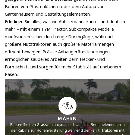
Bohren von Pfostenlöchern oder dem Aufbau von
Gartenhäusern und Gestaltungselementen.
Erledigen Sie alles, was ein Aufsitzmäher kann – und deutlich
mehr – mit einem TYM Traktor. Subkompakte Modelle
manövrieren sicher durch enge Durchgänge, während
größere Nutztraktoren auch größere Materialmengen
effizient bewegen. Präzise Anbaugerätesteuerungen
ermöglichen sauberes Arbeiten beim Hecken- und
Formschnitt und sorgen für mehr Stabilität auf unebenem
Rasen.
MÄHEN
Passen Sie den Grasschnitt dynamisch an – mit Bedienelementen in
der Kabine zur Höhenverstellung während der Fahrt. Traktoren mit