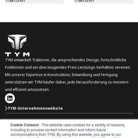
Traktoren
Traktoren
TYM entwickelt Traktoren, die ansprechendes Design, fortschrittliche
Funktionen und ein überzeugendes Preis-Leistungs-Verhältnis vereinen.
Mit unserer Expertise in Konstruktion, Entwicklung und Fertigung
unterstützen wir TYM Käufer dabei, jede Herausforderung zu meistern
und effizient umzusetzen.
TYM-Unternehmenswebsite
Cookie Consent
- This website uses cookies for a variety of reasons,
Deutschland
including to process contact information and inform future
communications from TYM. By using this website, you agree to our
Copyright © 2026 TYM Corporation. Alle Rechte