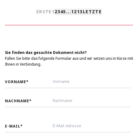
ERSTE
1
2
3
4
5
...
12
13
LETZTE
Sie finden das gesuchte Dokument nicht?
Füllen Sie bitte das folgende Formular aus und wir setzen uns in Kürze mit
Ihnen in Verbindung.
VORNAME
*
NACHNAME
*
E-MAIL
*