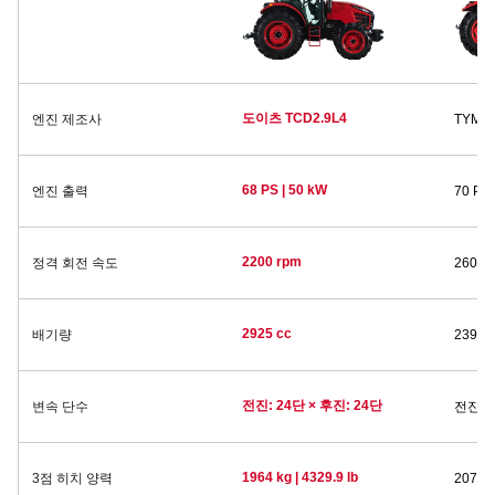
도이츠 TCD2.9L4
엔진 제조사
TYM T
68 PS | 50 kW
엔진 출력
70 PS 
2200 rpm
정격 회전 속도
2600 
2925 cc
배기량
2392 cc
전진: 24단 × 후진: 24단
변속 단수
전진: 1
1964 kg | 4329.9 lb
3점 히치 양력
2078 k