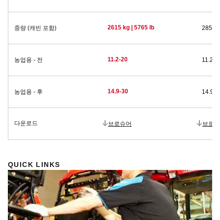
2615 kg | 5765 lb
중량 (캐빈 포함)
2855 k
11.2-20
농업용 - 전
11.2-2
14.9-30
농업용 - 후
14.9-3
다운로드
브로슈어
브로슈
QUICK LINKS