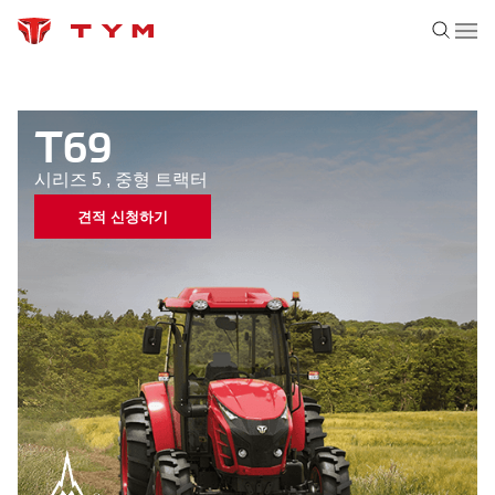
T69
시리즈 5
,
중형
트랙터
견적 신청하기