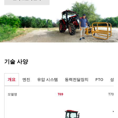
기술 사양
개요
엔진
유압 시스템
동력전달장치
PTO
성능
모델명
T69
T70