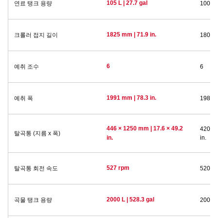
105 L | 27.7 gal
연료 탱크 용량
100 L |
1825 mm | 71.9 in.
크롤러 접지 길이
1800 m
6
예취 조수
6
1991 mm | 78.3 in.
예취 폭
1980 m
446 × 1250 mm | 17.6 × 49.2
420 × 
탈곡통 (지름 x 폭)
in.
in.
527 rpm
탈곡통 회전 속도
520 r
2000 L | 528.3 gal
곡물 탱크 용량
2000 L