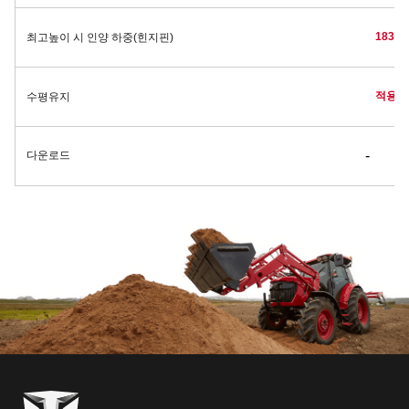
1839 k
최고높이 시 인양 하중(힌지핀)
적용
수평유지
다운로드
-