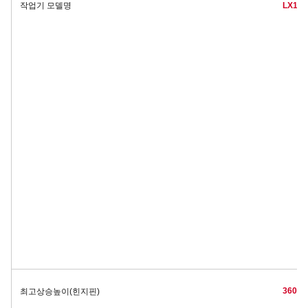
작업기 모델명
LX110
3600 m
최고상승높이(힌지핀)