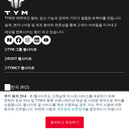
TYM은 매력적인 형태, 앞선 기능과 경제적 가치가 결합된 트랙터를 만듭니다.
설계, 엔지니어링 및 제조 분야의 전문성을 통해 고객이 어려움을 이겨내고
세상을 변화시키는 힘이 되고 있습니다.
TYM 그룹 웹사이트
ROOT 웹사이트
TYMICT 웹사이트
한국 (KO)
저작권 © 2026 TYM Corporation. All Rights Reserved.
쿠키 동의 안내
- 본 웹사이트는 고객님께 더 나은 서비스를 제공하기 위해
㈜TYM 대표이사 : 김희용, 김소원
연락처 정보 처리 및 TYM의 향후 커뮤니케이션 제공 등 다양한 목적으로 쿠키를
사업자등록번호 : 106-81-28552
사용합니다. 웹사이트 및 서비스를 계속 이용하실 경우, 이는 쿠키 사용에 대한
동의로 간주됩니다. 자세한 사항은
개인정보 보호정책
을 참조하시기 바랍니다.
Dealership
서비스 관리
부품 카달로그
개인정보 처리정책
이용 약관
동의하고 계속하기