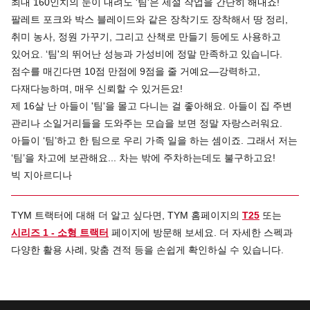
최대 160인치의 눈이 내려도 '팀'은 제설 작업을 간단히 해내죠!
팔레트 포크와 박스 블레이드와 같은 장착기도 장착해서 땅 정리,
취미 농사, 정원 가꾸기, 그리고 산책로 만들기 등에도 사용하고
있어요. ‘팀'의 뛰어난 성능과 가성비에 정말 만족하고 있습니다.
점수를 매긴다면 10점 만점에 9점을 줄 거예요—강력하고,
다재다능하며, 매우 신뢰할 수 있거든요!
제 16살 난 아들이 '팀'을 몰고 다니는 걸 좋아해요. 아들이 집 주변
관리나 소일거리들을 도와주는 모습을 보면 정말 자랑스러워요.
아들이 ‘팀’하고 한 팀으로 우리 가족 일을 하는 셈이죠. 그래서 저는
‘팀’을 차고에 보관해요... 차는 밖에 주차하는데도 불구하고요!
빅 지아르디나
TYM 트랙터에 대해 더 알고 싶다면, TYM 홈페이지의
T25
또는
시리즈 1 - 소형 트랙터
페이지에 방문해 보세요. 더 자세한 스펙과
다양한 활용 사례, 맞춤 견적 등을 손쉽게 확인하실 수 있습니다.