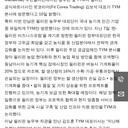
공식파트너사인 핏코리아(Fit Corea Trading) 김보석 대표가 TYM
본사에 방문했다고 10일 밝혔다.
특히 이번 만남은 필리핀 농무부 대표단이 국내 농기계 민간 기업
중 유일하게 TYM만 방문했다는 것에 의의가 있다. 지난 7일 ‘한-
필리핀 비즈니스포럼’을 계기로 방한한 필리핀 정부대표단은 한국
정부와 고위급 회담을 갖고 농식품 등 산업분야에서 전략적 관계
강화를 논의한 바 있다. 이후 필리핀 주요 공급업체인 TYM 본사를
찾아 필리핀 농업 현대화와 현지 농업 육성 방안을 함께 모색했다.
동남아시아 농기계 핵심 잠재시장인 필리핀은 벼농사 기계화율이
20% 정도로 저조해, 쌀 생산량의 16%가 수확·가공·유통과정에서
손실되는 실정이다. 필리핀 정부는 쌀 생산량의 손실 감소 • 농업
기계화율 증대 • 쌀의 품질 및 가치 상승을 위한 프로젝트를
진행하고 있으며, 농기계 보급 또한 확대할 예정이다. 해당 정책의
일환으로 필리핀 정부는 프로젝트 협력과 현지 맞춤형 서비스
강화를 위한 교육 시설 구축 및 산업 인프라 지원 방안을 TYM과
논의했다.
이날 필리핀 농무부 차관을 만난 김도훈 TYM 대표이사는 “지난해