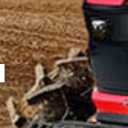
S
 T70
P
위해