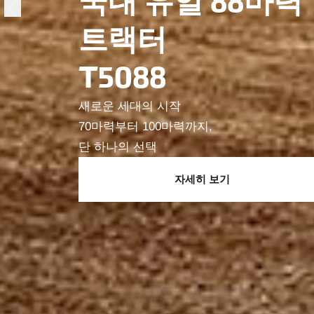
국내 유일 88마력
트랙터
2025
PUSH THE LIMIT
T5088
DOUBLE IMPACT
THE NEW T4058
WITH THE T115
새로운 세대의 시작
성능은
강력하게
, 가격은
완벽하게
70마력부터 100마력까지,
논과 밭의 경계를 허물고 프리미엄 수확을 
중형 트랙터의 기준을 높이다.
트랙터의 한계를 뛰어넘는
단 하나의 선택
기본을 높이고, 기준을 세우다
품질부터 가격까지, 지금 바로 비교해보세요.
독보적인 존재감
자세히 보기
더 보기
더 보기
더 보기