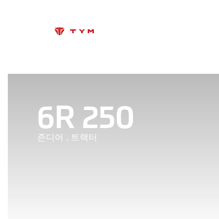
6R 250
존디어
,
트랙터