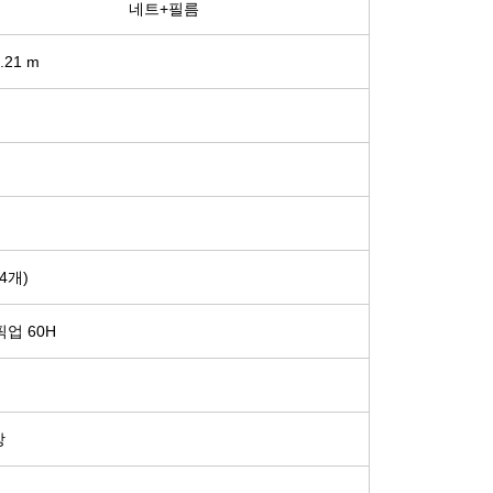
네트+필름
.21 m​
개)​
픽업 60H​
​