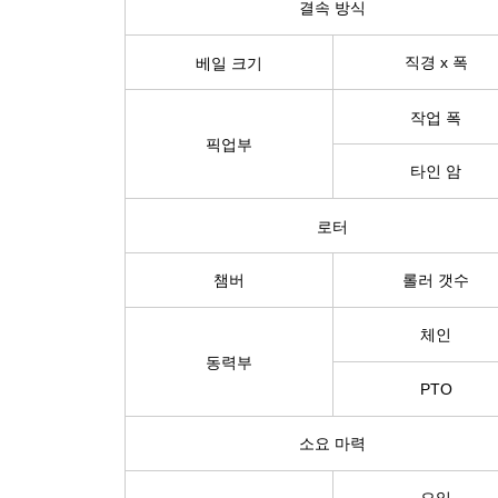
결속 방식​
직경 x 폭​
베일 크기
작업 폭
픽업부
타인 암​
로터
챔버​
롤러 갯수​
체인​
동력부​
PTO​
소요 마력​