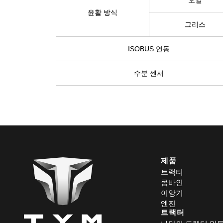
오일​
윤활 방식​
그리스​
ISOBUS 연동​
수분 센서​
제품
트랙터
콤바인
이앙기
엔진
트랙터