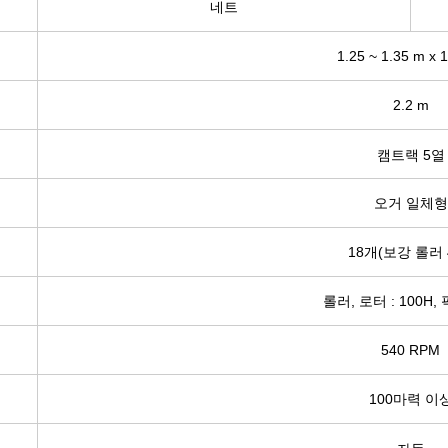
네트​
1.25 ~ 1.35 m x 1
2.2 m​
캠트랙
5열
오거 일체형​
18개(보강 롤러 4
롤러, 로터 : 100H, 
540 RPM​
100마력 이상