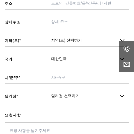
주소
상세주소
지역(도)
*
국가
시/군/구
*
딜러점
*
요청사항