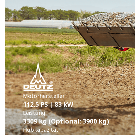
Motorhersteller
112.5 PS | 83 kW
Leistung
3309 kg
(Optional: 3900 kg)
Hubkapazität