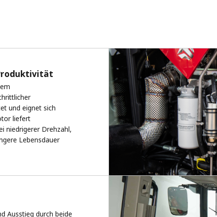
roduktivität
inem
rittlicher
et und eignet sich
or liefert
 niedrigerer Drehzahl,
längere Lebensdauer
d Ausstieg durch beide