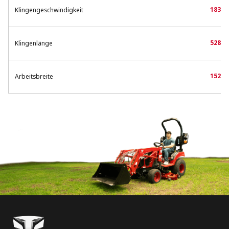
18362
Klingengeschwindigkeit
528.3 
Klingenlänge
1524 
Arbeitsbreite